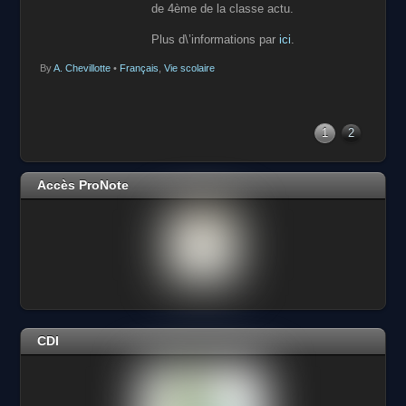
de 4ème de la classe actu.
Plus d\’informations par
ici
.
By
A. Chevillotte
•
Français
,
Vie scolaire
1
2
Accès ProNote
CDI