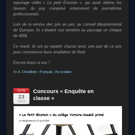
reportage vidéo « Le petit Einstein », qui avait obtenu les
faveurs du jury composé notamment de journalistes
professionnels.
Lors de la remise des prix en juin, au conseil départemental
de Quimper, ils s’étaient vus remettre au passage un chèque
de 400€.
Ce mardi, ils ont pu repartir chacun avec une part de ce prix
pour commencer leurs emplettes de Noël.
Encore bravo à eux !
By
A. Chevillotte
•
Français
,
Vie scolaire
Concours « Enquête en
JUIN
23
classe »
2023