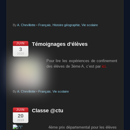
By
A. Chevillotte
•
Français
,
Histoire géographie
,
Vie scolaire
Témoignages d’élèves
JUIN
3
2020
Pour lire les expériences de confinement
des élèves de 3ème A, c’est par
ici
.
By
A. Chevillotte
•
Français
,
Vie scolaire
Classe @ctu
JUIN
20
2019
4ème prix départemental pour les élèves