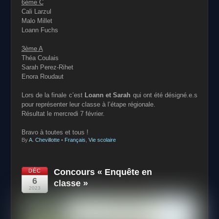
6ème C
Cali Larzul
Malo Millet
Loann Fuchs
3ème A
Théa Coulais
Sarah Perez-Rihet
Enora Roudaut
Lors de la finale c’est
Loann et Sarah
qui ont été désigné.e.s
pour représenter leur classe à l’étape régionale.
Résultat le mercredi 7 février.
Bravo à toutes et tous !
By
A. Chevillotte
•
Français
,
Vie scolaire
Concours « Enquête en
DÉC
6
classe »
2023