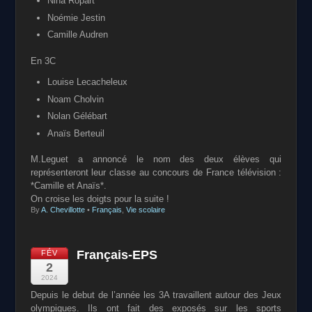
Nina Ropart
Noémie Jestin
Camille Audren
En 3C
Louise Lecacheleux
Noam Cholvin
Nolan Gélébart
Anaïs Berteuil
M.Leguet a annoncé le nom des deux élèves qui
représenteront leur classe au concours de France télévision :
*Camille et Anaïs*.
On croise les doigts pour la suite !
By
A. Chevillotte
•
Français
,
Vie scolaire
Français-EPS
FÉV
2
2024
Depuis le debut de l’année les 3A travaillent autour des
Jeux
olympiques. Ils ont fait des exposés sur les sports