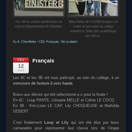
Les élèves et leurs professeurs au
Mme Patea, du CLEMI bretagne est
conseil départemental de Quimper.
venue en personne au collège
remettre le 2ème prix académique
aux élèves.
By
A. Chevillotte
•
CDI
,
Français
,
Vie scolaire
Français
FÉV
12
2026
Les 6C et les 3B ont tous participé, au sein du collège, à un
concours de lecture à voix haute
.
Bravo aux élèves qui été sélectionné.e.s pour la finale !
En 6C : Loup PANTE, Lilouane MELLE et Coline LE COCQ
En 3B : Kim-Loan LE CAP, Lily CHOQUEUSE et Mathilda
SEBERT
C’est finalement
Loup et Lily
qui ont été élus par leurs
camarades pour représenter leur classe lors de l’étape