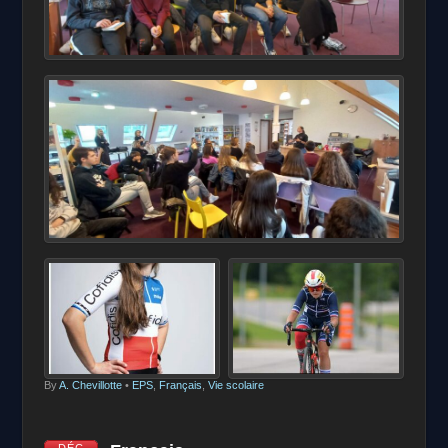
By
A. Chevillotte
•
EPS
,
Français
,
Vie scolaire
DÉC