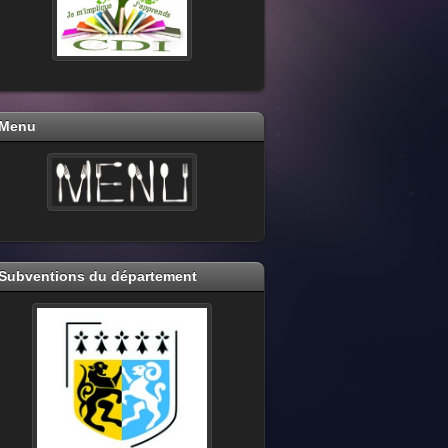
Menu
Subventions du département