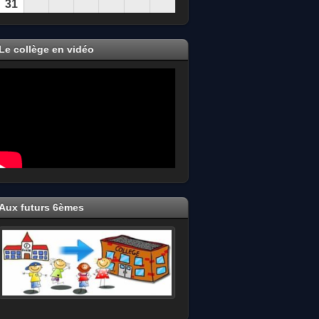
2026
2026
2026
2026
2026
2026
2026
24,
25,
26,
27,
28,
29,
30,
31
août
2026
2026
2026
2026
2026
2026
2026
31,
2026
Le collège en vidéo
Aux futurs 6èmes