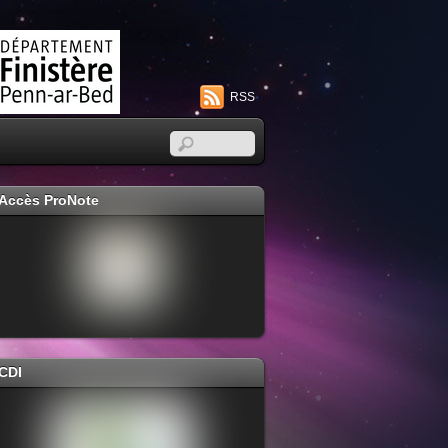
RSS
Accès ProNote
CDI