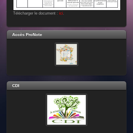
Télécharger le document :
ici
.
Accès ProNote
CDI