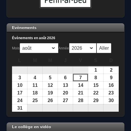
Evènements
Évènements en août 2026
Mois
Année
L
lundi
M
mardi
M
mercredi
J
jeudi
V
vendredi
S
samedi
D
dimanc
1
août
2
août
1,
2,
3
août
4
août
5
août
6
août
7
août
8
août
9
août
2026
2026
3,
4,
5,
6,
7,
8,
9,
10
août
11
août
12
août
13
août
14
août
15
août
16
août
2026
2026
2026
2026
2026
2026
2026
10,
11,
12,
13,
14,
15,
16,
17
août
18
août
19
août
20
août
21
août
22
août
23
août
2026
2026
2026
2026
2026
2026
2026
17,
18,
19,
20,
21,
22,
23,
24
août
25
août
26
août
27
août
28
août
29
août
30
août
2026
2026
2026
2026
2026
2026
2026
24,
25,
26,
27,
28,
29,
30,
31
août
2026
2026
2026
2026
2026
2026
2026
31,
2026
Le collège en vidéo