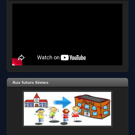
Aux futurs 6èmes