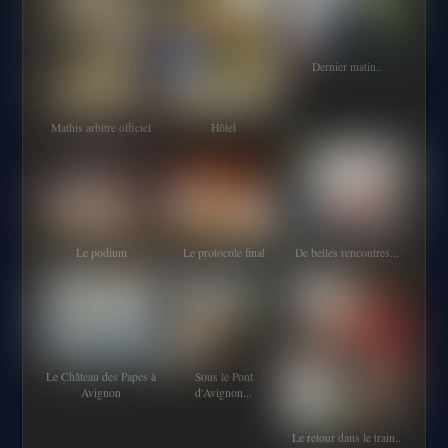
Dernier matin..
Mathis arbitre officiel
Hôtel
Le podium
Le protocole final
De belles rencontres...
Le Château des Papes à
Sous le Pont
Avignon
d'Avignon...
Le retour dans le train..