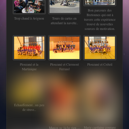
Bon parcours des
Bretonnes qui ont à
Trop chaud à Avignon
Tours de cartes en
travers cette expérience
attendant la navette..
trouvé de nouvelles
sources de motivation.
Plouzané et la
Plouzané et Clermont
Plouzané et Créteil
Martinique
Ferrand
Échauffement...un peu
de stress..
Marie capitaine courage
Manon ne lâche rien ...