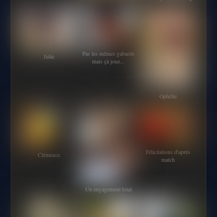
Pas les mêmes gabarits
Julie
mais çà joue...
Ophélie
Félicitations d'après
Clémence
match
Un engagement total