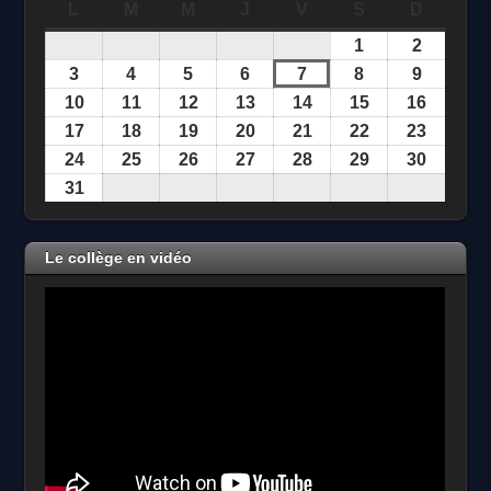
L
lundi
M
mardi
M
mercredi
J
jeudi
V
vendredi
S
samedi
D
dimanc
1
août
2
août
1,
2,
3
août
4
août
5
août
6
août
7
août
8
août
9
août
2026
2026
3,
4,
5,
6,
7,
8,
9,
10
août
11
août
12
août
13
août
14
août
15
août
16
août
2026
2026
2026
2026
2026
2026
2026
10,
11,
12,
13,
14,
15,
16,
17
août
18
août
19
août
20
août
21
août
22
août
23
août
2026
2026
2026
2026
2026
2026
2026
17,
18,
19,
20,
21,
22,
23,
24
août
25
août
26
août
27
août
28
août
29
août
30
août
2026
2026
2026
2026
2026
2026
2026
24,
25,
26,
27,
28,
29,
30,
31
août
2026
2026
2026
2026
2026
2026
2026
31,
2026
Le collège en vidéo