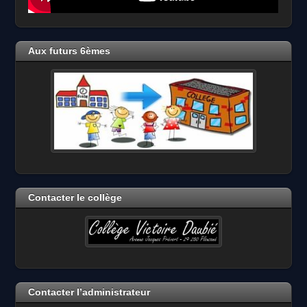
Aux futurs 6èmes
Contacter le collège
Contacter l’administrateur