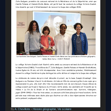
By
A. Chevillotte
•
Histoire géographie
,
Vie scolaire