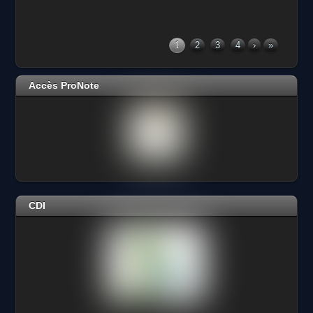
1
2
3
4
›
»
Accès ProNote
CDI