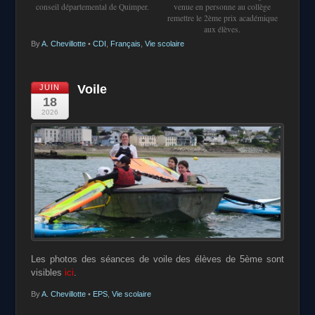
conseil départemental de Quimper.
venue en personne au collège
remettre le 2ème prix académique
aux élèves.
By
A. Chevillotte
•
CDI
,
Français
,
Vie scolaire
Voile
JUIN
18
2026
Les photos des séances de voile des élèves de 5ème sont
visibles
ici
.
By
A. Chevillotte
•
EPS
,
Vie scolaire