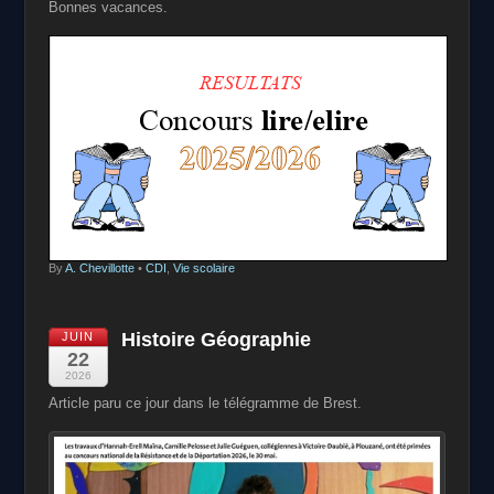
Bonnes vacances.
By
A. Chevillotte
•
CDI
,
Vie scolaire
Histoire Géographie
JUIN
22
2026
Article paru ce jour dans le télégramme de Brest.