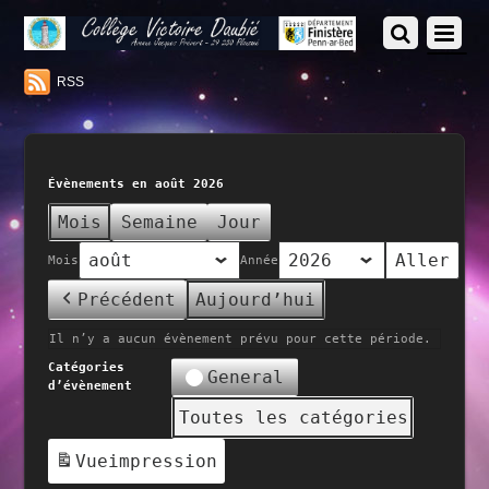
RSS
Évènements en août 2026
Mois
Semaine
Jour
Mois
Année
Précédent
Aujourd’hui
Il n’y a aucun évènement prévu pour cette période.
Catégories
General
d’évènement
Toutes les catégories
Vue
impression