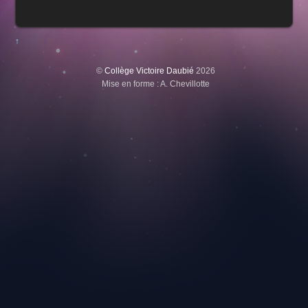
↑
©
Collège Victoire Daubié
2026
Mise en forme : A. Chevillotte