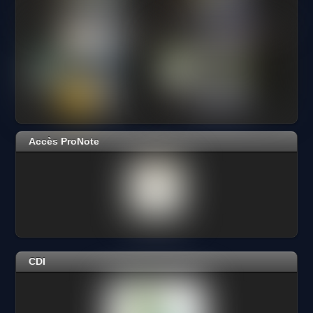
Accès ProNote
CDI