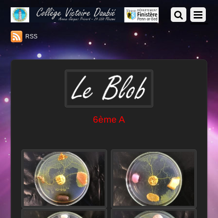
RSS
6ème A