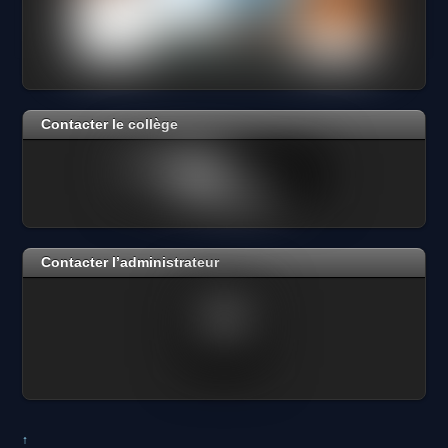
Contacter le collège
Contacter l’administrateur
↑