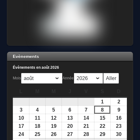
Evènements
Évènements en août 2026
Mois
Année
L
lundi
M
mardi
M
mercredi
J
jeudi
V
vendredi
S
samedi
D
dimanc
1
août
2
août
1,
2,
3
août
4
août
5
août
6
août
7
août
8
août
9
août
2026
2026
3,
4,
5,
6,
7,
8,
9,
10
août
11
août
12
août
13
août
14
août
15
août
16
août
2026
2026
2026
2026
2026
2026
2026
10,
11,
12,
13,
14,
15,
16,
17
août
18
août
19
août
20
août
21
août
22
août
23
août
2026
2026
2026
2026
2026
2026
2026
17,
18,
19,
20,
21,
22,
23,
24
août
25
août
26
août
27
août
28
août
29
août
30
août