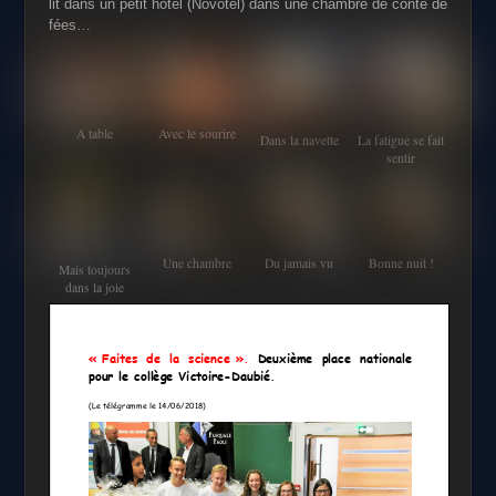
lit dans un petit hôtel (Novotel) dans une chambre de conte de
fées…
A table
Avec le sourire
Dans la navette
La fatigue se fait
sentir
Une chambre
Du jamais vu
Bonne nuit !
Mais toujours
dans la joie