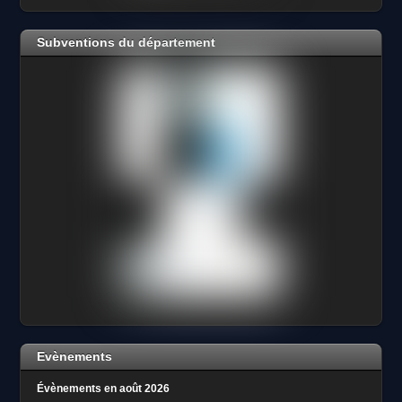
Subventions du département
Evènements
Évènements en août 2026