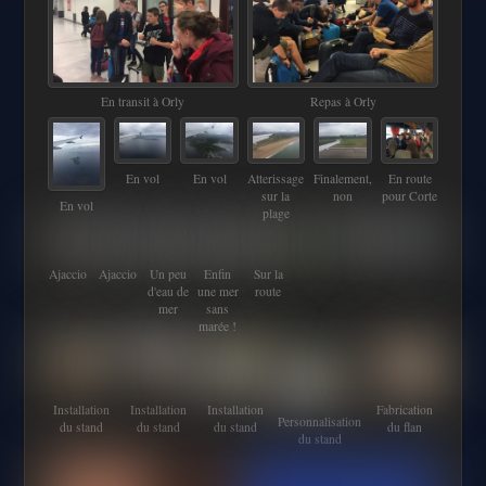
En transit à Orly
Repas à Orly
En vol
En vol
Atterissage
En route
Finalement,
sur la
pour Corte
non
En vol
plage
Ajaccio
Ajaccio
Un peu
Enfin
Sur la
d'eau de
une mer
route
mer
sans
marée !
Installation
Installation
Installation
Fabrication
Personnalisation
du stand
du stand
du stand
du flan
du stand