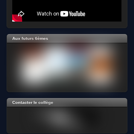
Aux futurs 6èmes
Contacter le collège