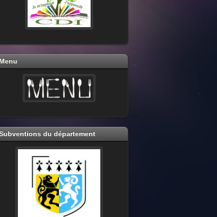
Menu
Subventions du département