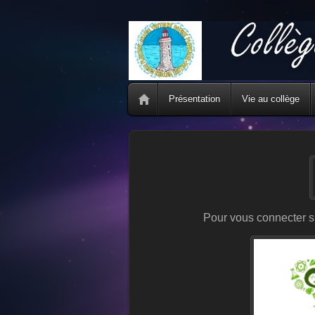
Présentation
Vie au collège
Pour vous connecter sur