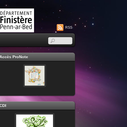
RSS
Accès ProNote
CDI