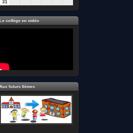
2026
2026
2026
2026
2026
2026
2026
24,
25,
26,
27,
28,
29,
30,
31
août
2026
2026
2026
2026
2026
2026
2026
31,
2026
Le collège en vidéo
Aux futurs 6èmes