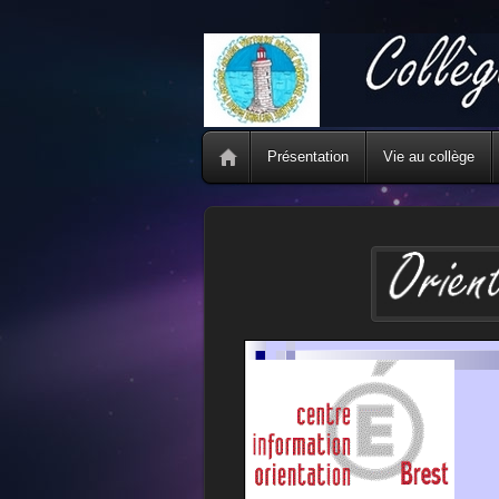
Présentation
Vie au collège