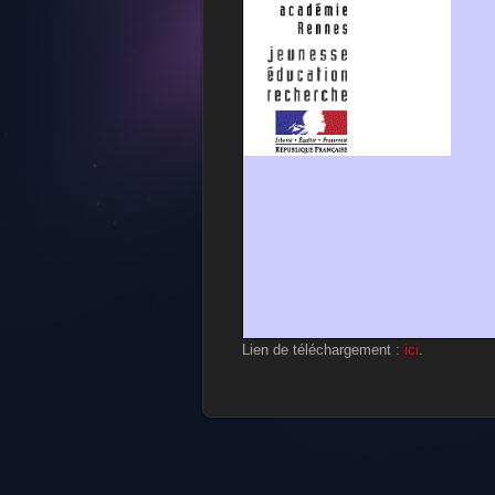
Lien de téléchargement :
ici
.