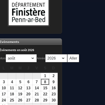
Evènements
Évènements en août 2026
Mois
Année
L
lundi
M
mardi
M
mercredi
J
jeudi
V
vendredi
S
samedi
D
dimanche
1
août
2
août
1,
2,
3
août
4
août
5
août
6
août
7
août
8
août
9
août
2026
2026
3,
4,
5,
6,
7,
8,
9,
10
août
11
août
12
août
13
août
14
août
15
août
16
août
2026
2026
2026
2026
2026
2026
2026
10,
11,
12,
13,
14,
15,
16,
17
août
18
août
19
août
20
août
21
août
22
août
23
août
2026
2026
2026
2026
2026
2026
2026
17,
18,
19,
20,
21,
22,
23,
24
août
25
août
26
août
27
août
28
août
29
août
30
août