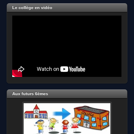
2026
Le collège en vidéo
Aux futurs 6èmes