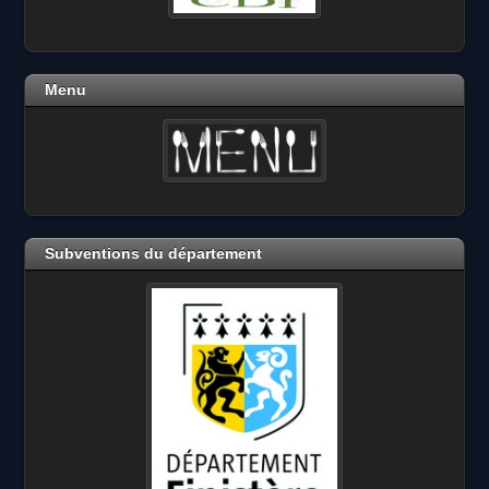
Menu
Subventions du département