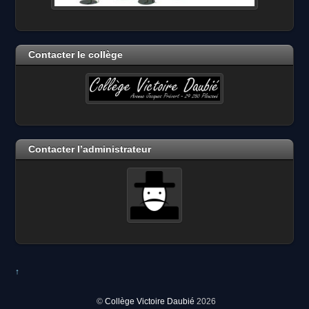
Contacter le collège
Contacter l’administrateur
↑
©
Collège Victoire Daubié
2026