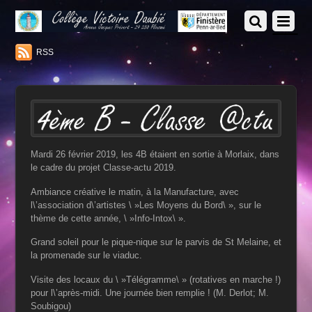
RSS
Mardi 26 février 2019, les 4B étaient en sortie à Morlaix, dans
le cadre du projet Classe-actu 2019.
Ambiance
créative le matin, à la Manufacture, avec
l\’association d\’artistes \ »Les Moyens du Bord\ », sur le
thème de cette
année, \ »Info-Intox\ ».
Grand soleil pour le pique-nique sur le parvis de St Melaine, et
la promenade sur le viaduc.
Visite des locaux du \ »Télégramme\ » (rotatives en marche !)
pour l\’après-midi. Une journée bien remplie ! (M. Derlot;
M.
Soubigou)