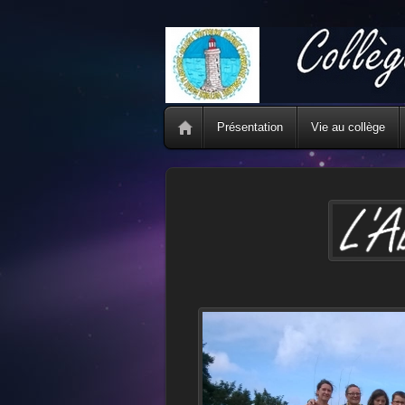
Présentation
Vie au collège