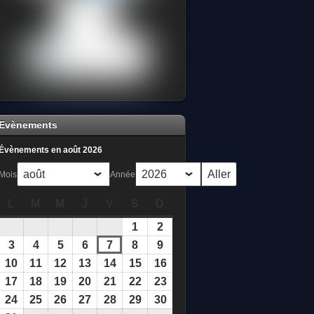
Evènements
Évènements en août 2026
Mois
Année
L
lundi
M
mardi
M
mercredi
J
jeudi
V
vendredi
S
samedi
D
dimanche
1
août
2
août
1,
2,
3
août
4
août
5
août
6
août
7
août
8
août
9
août
2026
2026
3,
4,
5,
6,
7,
8,
9,
10
août
11
août
12
août
13
août
14
août
15
août
16
août
2026
2026
2026
2026
2026
2026
2026
10,
11,
12,
13,
14,
15,
16,
17
août
18
août
19
août
20
août
21
août
22
août
23
août
2026
2026
2026
2026
2026
2026
2026
17,
18,
19,
20,
21,
22,
23,
24
août
25
août
26
août
27
août
28
août
29
août
30
août