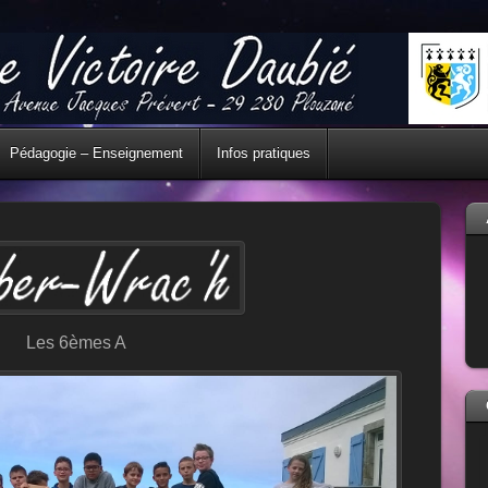
Pédagogie – Enseignement
Infos pratiques
Les 6èmes A