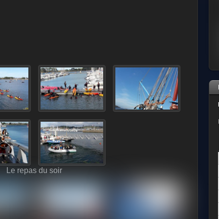
Le repas du soir