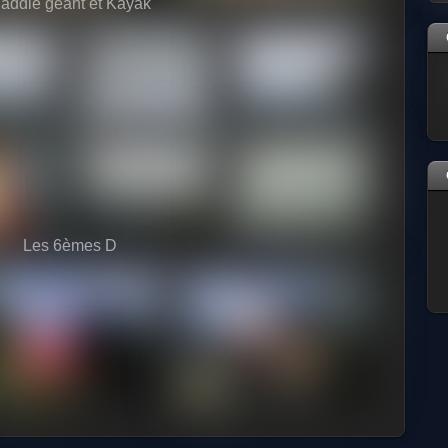
addle géant et Kayak
Les 6èmes D