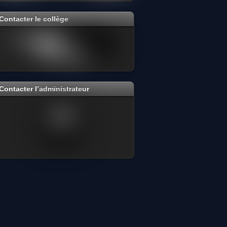
Contacter le collège
Contacter l’administrateur