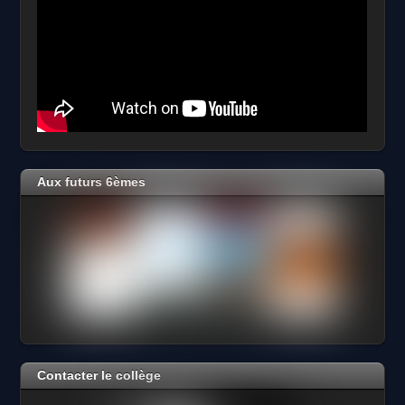
Aux futurs 6èmes
Contacter le collège