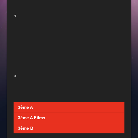
3ème A
3ème A Films
3ème B