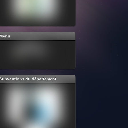
Menu
Subventions du département