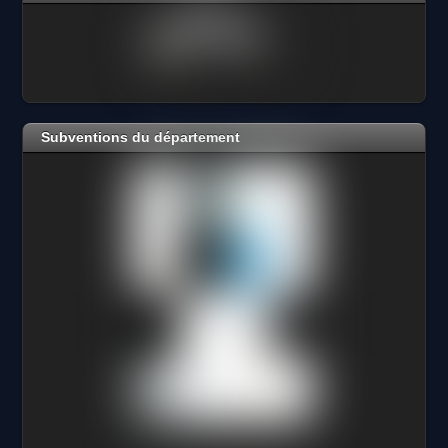
Subventions du département