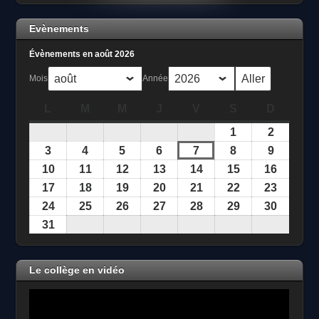
Evènements
Évènements en août 2026
Mois
Année
L
lundi
M
mardi
M
mercredi
J
jeudi
V
vendredi
S
samedi
D
dimanc
1
août
2
août
1,
2,
3
août
4
août
5
août
6
août
7
août
8
août
9
août
2026
2026
3,
4,
5,
6,
7,
8,
9,
10
août
11
août
12
août
13
août
14
août
15
août
16
août
2026
2026
2026
2026
2026
2026
2026
10,
11,
12,
13,
14,
15,
16,
17
août
18
août
19
août
20
août
21
août
22
août
23
août
2026
2026
2026
2026
2026
2026
2026
17,
18,
19,
20,
21,
22,
23,
24
août
25
août
26
août
27
août
28
août
29
août
30
août
2026
2026
2026
2026
2026
2026
2026
24,
25,
26,
27,
28,
29,
30,
31
août
2026
2026
2026
2026
2026
2026
2026
31,
2026
Le collège en vidéo