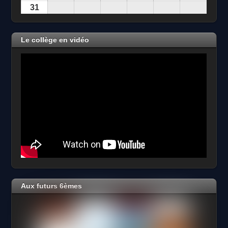
2026
2026
2026
2026
2026
2026
2026
24,
25,
26,
27,
28,
29,
30,
31
août
2026
2026
2026
2026
2026
2026
2026
31,
2026
Le collège en vidéo
Aux futurs 6èmes