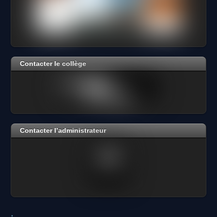
Contacter le collège
Contacter l’administrateur
↑