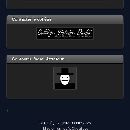
Contacter le collège
Contacter l’administrateur
↑
©
Collège Victoire Daubié
2026
Mise en forme : A. Chevillotte