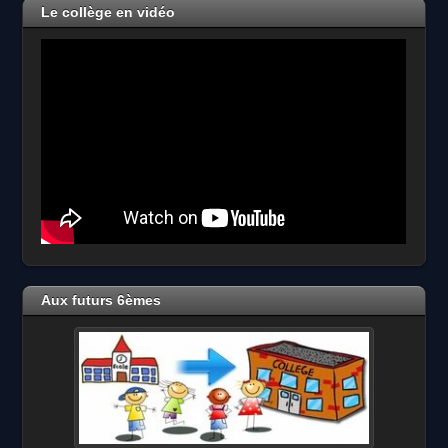
Le collège en vidéo
Aux futurs 6èmes