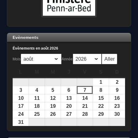
Evènements
Évènements en août 2026
Mois
Année
L
lundi
M
mardi
M
mercredi
J
jeudi
V
vendredi
S
samedi
D
dimanc
1
août
2
août
1,
2,
3
août
4
août
5
août
6
août
7
août
8
août
9
août
2026
2026
3,
4,
5,
6,
7,
8,
9,
10
août
11
août
12
août
13
août
14
août
15
août
16
août
2026
2026
2026
2026
2026
2026
2026
10,
11,
12,
13,
14,
15,
16,
17
août
18
août
19
août
20
août
21
août
22
août
23
août
2026
2026
2026
2026
2026
2026
2026
17,
18,
19,
20,
21,
22,
23,
24
août
25
août
26
août
27
août
28
août
29
août
30
août
2026
2026
2026
2026
2026
2026
2026
24,
25,
26,
27,
28,
29,
30,
31
août
2026
2026
2026
2026
2026
2026
2026
31,
2026