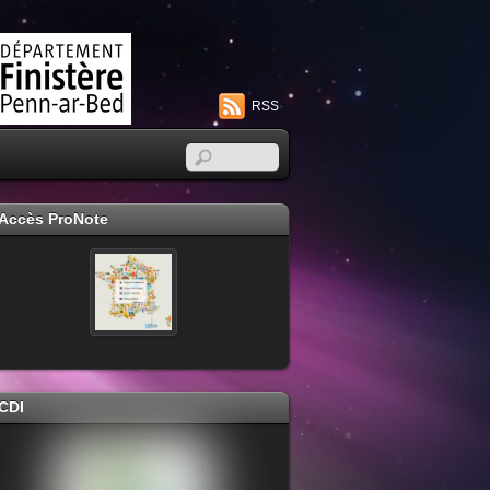
RSS
Accès ProNote
CDI