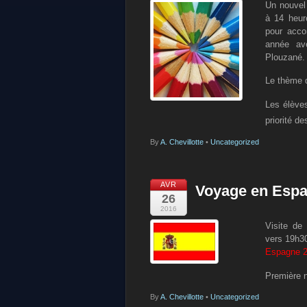
Un nouvel 
à 14 heur
pour acco
année ave
Plouzané.
Le thème d
Les élèves
priorité d
By
A. Chevillotte
•
Uncategorized
AVR
Voyage en Esp
26
2016
Visite de
vers 19h30
Espagne 
Première n
By
A. Chevillotte
•
Uncategorized