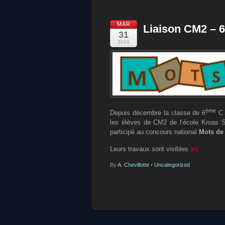
MAR
Liaison CM2 – 
31
2016
ème
Depuis décembre la classe de 6
C 
les élèves de CM2 de l’école Kroas Sa
participé au concours national
Mots de 
Leurs travaux sont visibles
ici
.
By
A. Chevillotte
•
Uncategorized