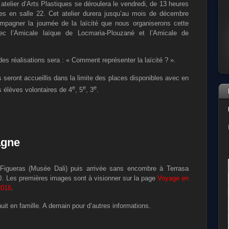
atelier d’Arts Plastiques se déroulera le vendredi, de 13 heures
es en salle 22. Cet atelier durera jusqu’au mois de décembre
mpagner la journée de la laïcité que nous organiserons cette
c l’Amicale laïque de Locmaria-Plouzané et l’Amicale de
es réalisations sera : « Comment représenter la laïcité ? ».
 seront accueillis dans la limite des places disponibles avec en
e
e
e
es élèves volontaires de 4
, 5
, 3
.
agne
 Figueras (Musée Dali) puis arrivée sans encombre à Terrasa
. Les premières images sont à visionner sur la page
Voyage en
2016
.
uit en famille. A demain pour d’autres informations.