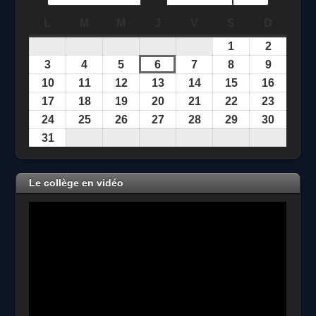
L
lundi
M
mardi
M
mercredi
J
jeudi
V
vendredi
S
samedi
D
dimanc
1
août
2
août
1,
2,
3
août
4
août
5
août
6
août
7
août
8
août
9
août
2026
2026
3,
4,
5,
6,
7,
8,
9,
10
août
11
août
12
août
13
août
14
août
15
août
16
août
2026
2026
2026
2026
2026
2026
2026
10,
11,
12,
13,
14,
15,
16,
17
août
18
août
19
août
20
août
21
août
22
août
23
août
2026
2026
2026
2026
2026
2026
2026
17,
18,
19,
20,
21,
22,
23,
24
août
25
août
26
août
27
août
28
août
29
août
30
août
2026
2026
2026
2026
2026
2026
2026
24,
25,
26,
27,
28,
29,
30,
31
août
2026
2026
2026
2026
2026
2026
2026
31,
2026
Le collège en vidéo