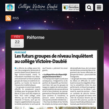
RSS
Réforme
FÉV
22
2024