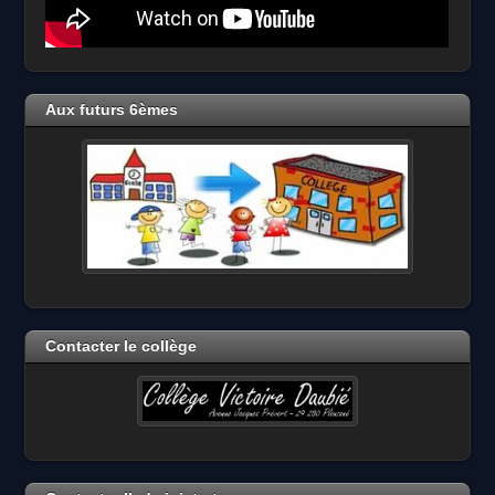
Aux futurs 6èmes
Contacter le collège