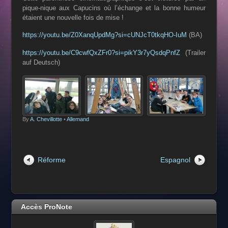
pique-nique aux Capucins où l’échange et la bonne humeur
étaient une nouvelle fois de mise !
https://youtu.be/Z0XanqUpdMg?si=cUNJcT0tkqHO-IuM
(BA)
https://youtu.be/C9cwfQxZFr0?si=pikY3r7yQsdqPnfZ
(Trailer
auf Deutsch)
By
A. Chevillotte
•
Allemand
Réforme
Espagnol
Accès ProNote