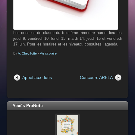
Les conseils de classe du troisième trimestre auront lieu les
jeudi 9, vendredi 10, lundi 13, mardi 14, jeudi 16 et vendredi
17 juin. Pour les horaires et les niveaux, consultez l’agenda.
By
A. Chevillotte
•
Vie scolaire
Appel aux dons
Concours ARELA
Accès ProNote