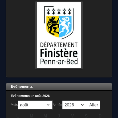
Evènements
Évènements en août 2026
Mois
Année
L
lundi
M
mardi
M
mercredi
J
jeudi
V
vendredi
S
samedi
D
dimanc