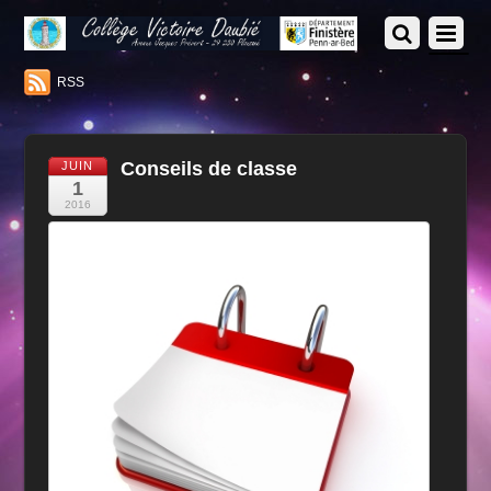
RSS
Conseils de classe
JUIN
1
2016