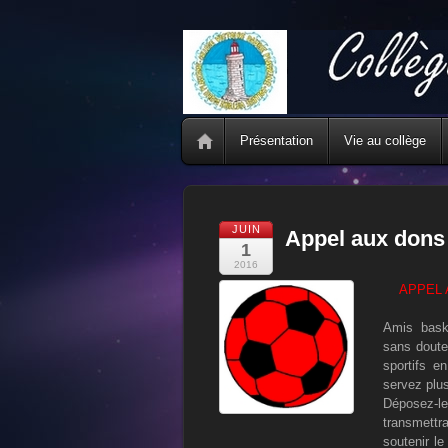
Présentation
Vie au collège
JUIN
Appel aux dons
1
2016
APPEL 
Amis baske
sans doute
sportifs e
servez plus
Déposez-l
transmett
soutenir le