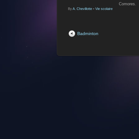
Comores.
By
A. Chevillotte
•
Vie scolaire
Badminton