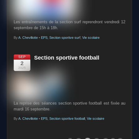
Les entraînements de la section surf reprendront vendredi 12
septembre de 15h à 18h.
By
A. Chevillotte
•
EPS
,
Section sportive surf
,
Vie scolaire
Section sportive football
SEP
2
2025
La reprise des séances section sportive football est fixée au
mardi 16 septembre.
By
A. Chevillotte
•
EPS
,
Section sportive football
,
Vie scolaire