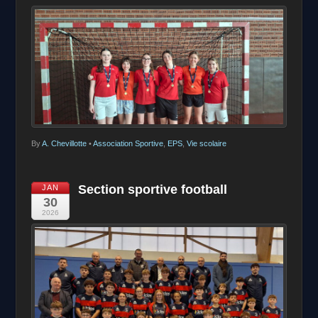
By
A. Chevillotte
•
Association Sportive
,
EPS
,
Vie scolaire
Section sportive football
JAN
30
2026