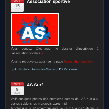
Association sportive
OCT
15
2025
Vous pouvez télécharger le dossier d’inscription à
l’association sportive
ici
.
Vous le retrouverez aussi sur la page
Association sportive
.
By
A. Chevillotte
•
Association Sportive
,
EPS
,
Vie scolaire
AS Surf
OCT
9
2025
Voilà quelques photos des premières sorties de l’AS surf aux
blancs sablons les mercredis après-midi.
A noter que le 12 novembre aura lieu aux Blancs Sablons la