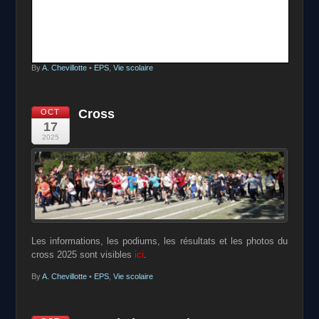
By
A. Chevillotte
•
EPS
,
Vie scolaire
Cross
OCT
17
2025
Les informations, les podiums, les résultats et les photos du
cross 2025 sont visibles
ici
.
By
A. Chevillotte
•
EPS
,
Vie scolaire