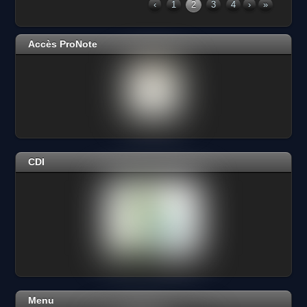
‹
1
2
3
4
›
»
Accès ProNote
CDI
Menu