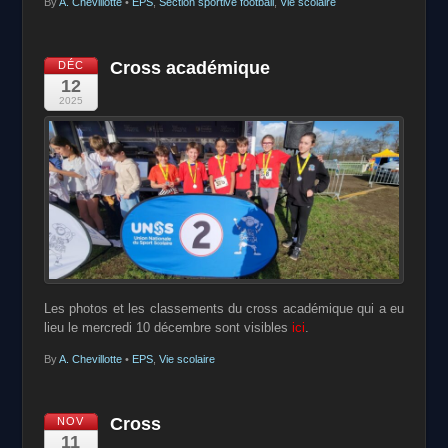
By
A. Chevillotte
•
EPS
,
Section sportive football
,
Vie scolaire
Cross académique
DÉC
12
2025
Les photos et les classements du cross académique qui a eu
lieu le mercredi 10 décembre sont visibles
ici
.
By
A. Chevillotte
•
EPS
,
Vie scolaire
Cross
NOV
11