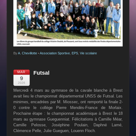
By
A. Chevillotte
•
Association Sportive
,
EPS
,
Vie scolaire
Futsal
MAR
9
2026
Mercredi 4 mars au gymnase de la cavale blanche à Brest
avait lieu le championnat départemental UNSS de Futsal. Les
minimes, encadrées par M. Miossec, ont remporté la finale 2-
0 contre le collège Pierre Mendès-France de Morlaix.
Prochaine étape : le championnat académique à Brest le 18
mars au gymnase Gueguenniat. Félicitations à Camille Méar,
Camille Pelosse, Joséphine Poulain, Daphné Lamé,
Clémence Pelle, Julie Gueguen, Louenn Floch.