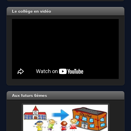
2026
Le collège en vidéo
Aux futurs 6èmes