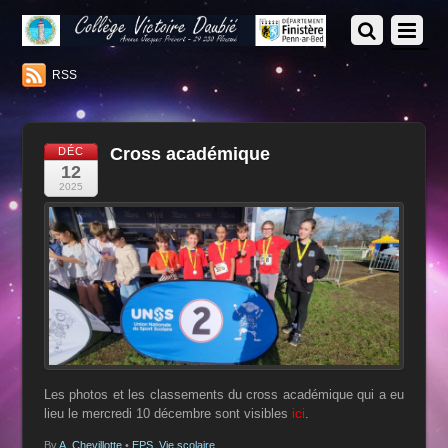
RSS
Cross académique
DÉC
12
2025
Les photos et les classements du cross académique qui a eu
lieu le mercredi 10 décembre sont visibles
ici
.
By
A. Chevillotte
•
EPS
,
Vie scolaire