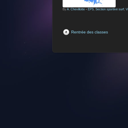
By
A. Chevillotte
•
EPS
,
Section sportive surf
,
V
Rentrée des classes