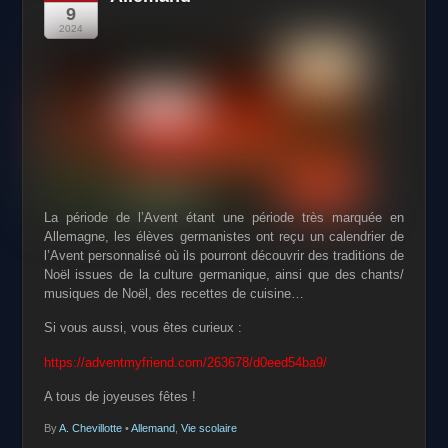
9
2024
La période de l’Avent étant une période très marquée en
Allemagne, les
élèves germanistes ont reçu un calendrier de
l’Avent personnalisé où ils
pourront découvrir des traditions de
Noël issues de la culture
germanique, ainsi que des chants/
musiques de Noël, des recettes de
cuisine…
Si vous aussi, vous êtes curieux :
https://adventmyfriend.com/263678/d0eed54ba9/
A tous de joyeuses fêtes !
By
A. Chevillotte
•
Allemand
,
Vie scolaire