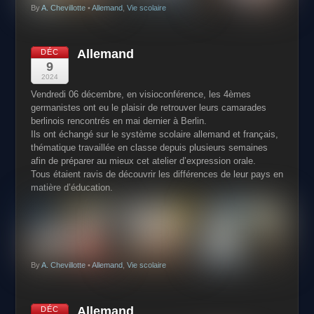
By
A. Chevillotte
•
Allemand
,
Vie scolaire
Allemand
DÉC
9
2024
Vendredi 06 décembre, en visioconférence, les 4èmes
germanistes
ont eu le plaisir de retrouver leurs camarades
berlinois
rencontrés en mai dernier à Berlin.
Ils ont échangé sur le système scolaire allemand et français,
thématique travaillée en classe depuis plusieurs semaines
afin
de préparer au mieux cet atelier d’expression orale.
Tous étaient ravis de découvrir les différences de leur pays en
matière d’éducation.
By
A. Chevillotte
•
Allemand
,
Vie scolaire
Allemand
DÉC