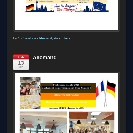
By
A. Chevillotte
•
Allemand
,
Vie scolaire
Allemand
JAN
13
2026