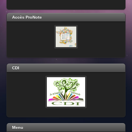
Accès ProNote
CDI
Menu