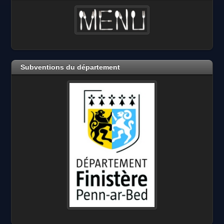
Subventions du département