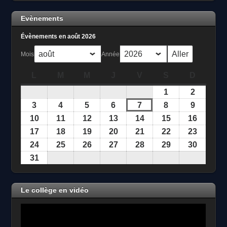
Evènements
Évènements en août 2026
Mois
Année
L
lundi
M
mardi
M
mercredi
J
jeudi
V
vendredi
S
samedi
D
dimanc
1
août
2
août
1,
2,
3
août
4
août
5
août
6
août
7
août
8
août
9
août
2026
2026
3,
4,
5,
6,
7,
8,
9,
10
août
11
août
12
août
13
août
14
août
15
août
16
août
2026
2026
2026
2026
2026
2026
2026
10,
11,
12,
13,
14,
15,
16,
17
août
18
août
19
août
20
août
21
août
22
août
23
août
2026
2026
2026
2026
2026
2026
2026
17,
18,
19,
20,
21,
22,
23,
24
août
25
août
26
août
27
août
28
août
29
août
30
août
2026
2026
2026
2026
2026
2026
2026
24,
25,
26,
27,
28,
29,
30,
31
août
2026
2026
2026
2026
2026
2026
2026
31,
2026
Le collège en vidéo