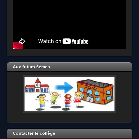
Aux futurs 6èmes
Contacter le collège