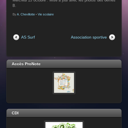
Mercredi 15 octobre : Mise à jour avec les photos des 6èmes
B.
By
A. Chevillotte
•
Vie scolaire
AS Surf
Association sportive
Accès ProNote
CDI