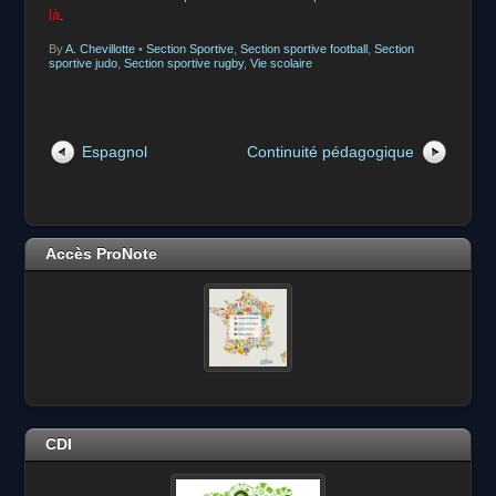
là
.
By
A. Chevillotte
•
Section Sportive
,
Section sportive football
,
Section
sportive judo
,
Section sportive rugby
,
Vie scolaire
Espagnol
Continuité pédagogique
Accès ProNote
CDI