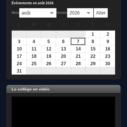
Évènements en août 2026
Mois
Année
L
lundi
M
mardi
M
mercredi
J
jeudi
V
vendredi
S
samedi
D
dimanc
1
août
2
août
1,
2,
3
août
4
août
5
août
6
août
7
août
8
août
9
août
2026
2026
3,
4,
5,
6,
7,
8,
9,
10
août
11
août
12
août
13
août
14
août
15
août
16
août
2026
2026
2026
2026
2026
2026
2026
10,
11,
12,
13,
14,
15,
16,
17
août
18
août
19
août
20
août
21
août
22
août
23
août
2026
2026
2026
2026
2026
2026
2026
17,
18,
19,
20,
21,
22,
23,
24
août
25
août
26
août
27
août
28
août
29
août
30
août
2026
2026
2026
2026
2026
2026
2026
24,
25,
26,
27,
28,
29,
30,
31
août
2026
2026
2026
2026
2026
2026
2026
31,
2026
Le collège en vidéo