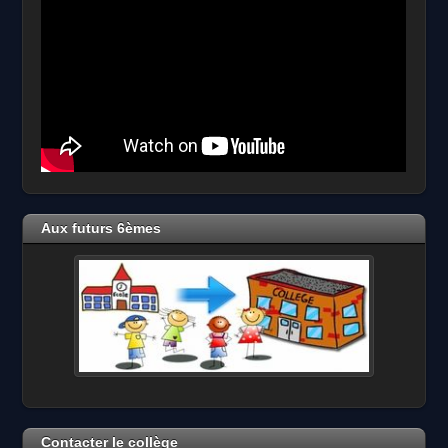
Aux futurs 6èmes
Contacter le collège