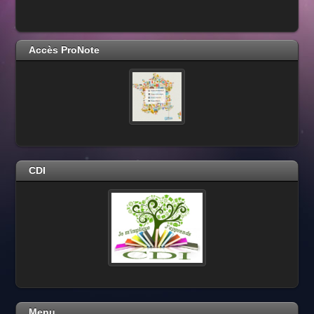
Accès ProNote
CDI
Menu