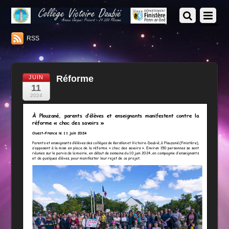
RSS
Réforme
JUIN
11
2024