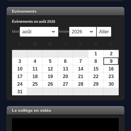
Evènements
Évènements en août 2026
Mois
Année
L
lundi
M
mardi
M
mercredi
J
jeudi
V
vendredi
S
samedi
D
dimanc
1
août
2
août
1,
2,
3
août
4
août
5
août
6
août
7
août
8
août
9
août
2026
2026
3,
4,
5,
6,
7,
8,
9,
10
août
11
août
12
août
13
août
14
août
15
août
16
août
2026
2026
2026
2026
2026
2026
2026
10,
11,
12,
13,
14,
15,
16,
17
août
18
août
19
août
20
août
21
août
22
août
23
août
2026
2026
2026
2026
2026
2026
2026
17,
18,
19,
20,
21,
22,
23,
24
août
25
août
26
août
27
août
28
août
29
août
30
août
2026
2026
2026
2026
2026
2026
2026
24,
25,
26,
27,
28,
29,
30,
31
août
2026
2026
2026
2026
2026
2026
2026
31,
2026
Le collège en vidéo