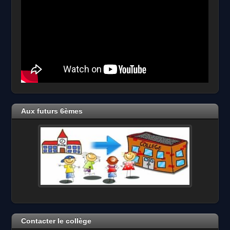
Aux futurs 6èmes
Contacter le collège