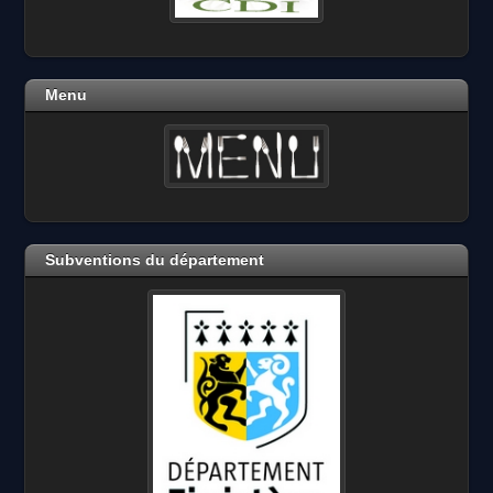
Menu
Subventions du département