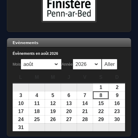
Evènements
Évènements en août 2026
Mois
Année
L
lundi
M
mardi
M
mercredi
J
jeudi
V
vendredi
S
samedi
D
dimanc
1
août
2
août
1,
2,
3
août
4
août
5
août
6
août
7
août
8
août
9
août
2026
2026
3,
4,
5,
6,
7,
8,
9,
10
août
11
août
12
août
13
août
14
août
15
août
16
août
2026
2026
2026
2026
2026
2026
2026
10,
11,
12,
13,
14,
15,
16,
17
août
18
août
19
août
20
août
21
août
22
août
23
août
2026
2026
2026
2026
2026
2026
2026
17,
18,
19,
20,
21,
22,
23,
24
août
25
août
26
août
27
août
28
août
29
août
30
août
2026
2026
2026
2026
2026
2026
2026
24,
25,
26,
27,
28,
29,
30,
31
août
2026
2026
2026
2026
2026
2026
2026
31,