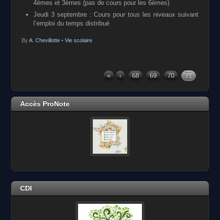
4èmes et 3èmes (pas de cours pour les 6èmes)
Jeudi 3 septembre : Cours pour tous les niveaux suivant
l’emploi du temps distribué
By
A. Chevillotte
•
Vie scolaire
«
‹
68
69
70
71
Accès ProNote
CDI