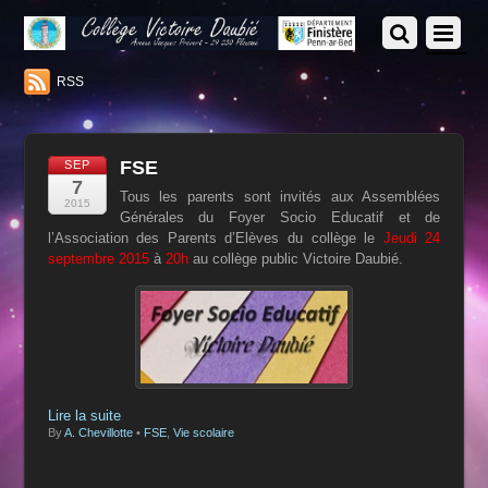
RSS
FSE
SEP
7
Tous les parents sont invités aux Assemblées
2015
Générales du Foyer Socio Educatif et de
l’Association des Parents d’Elèves du collège le
Jeudi 24
septembre 2015
à
20h
au collège public Victoire Daubié.
Lire la suite
By
A. Chevillotte
•
FSE
,
Vie scolaire