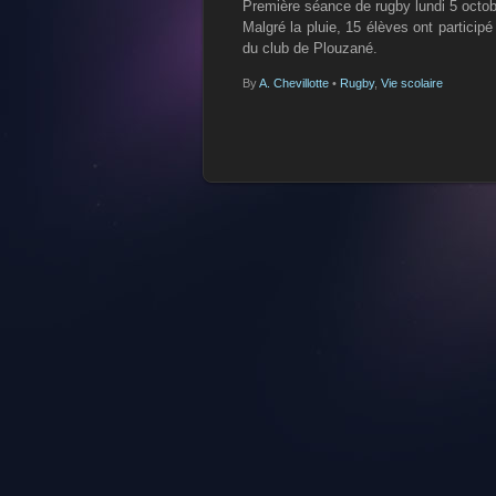
Première séance de rugby lundi 5 octob
Malgré la pluie, 15 élèves ont participé
du club de Plouzané.
By
A. Chevillotte
•
Rugby
,
Vie scolaire