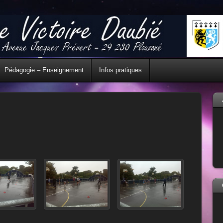
Pédagogie – Enseignement
Infos pratiques