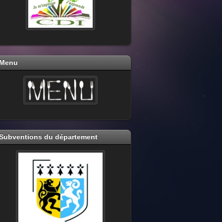
Menu
Subventions du département