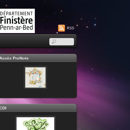
RSS
Accès ProNote
CDI