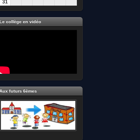
2026
2026
2026
2026
2026
2026
2026
24,
25,
26,
27,
28,
29,
30,
31
août
2026
2026
2026
2026
2026
2026
2026
31,
2026
Le collège en vidéo
Aux futurs 6èmes