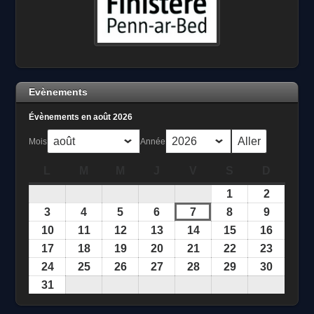
Evènements
Évènements en août 2026
Mois
Année
L
lundi
M
mardi
M
mercredi
J
jeudi
V
vendredi
S
samedi
D
dimanc
1
août
2
août
1,
2,
3
août
4
août
5
août
6
août
7
août
8
août
9
août
2026
2026
3,
4,
5,
6,
7,
8,
9,
10
août
11
août
12
août
13
août
14
août
15
août
16
août
2026
2026
2026
2026
2026
2026
2026
10,
11,
12,
13,
14,
15,
16,
17
août
18
août
19
août
20
août
21
août
22
août
23
août
2026
2026
2026
2026
2026
2026
2026
17,
18,
19,
20,
21,
22,
23,
24
août
25
août
26
août
27
août
28
août
29
août
30
août
2026
2026
2026
2026
2026
2026
2026
24,
25,
26,
27,
28,
29,
30,
31
août
2026
2026
2026
2026
2026
2026
2026
31,