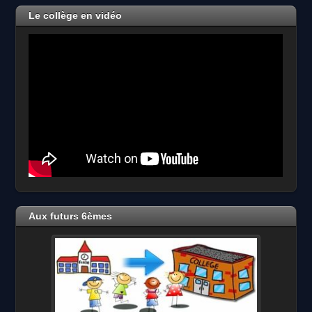
2026
Le collège en vidéo
Aux futurs 6èmes