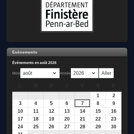
Evènements
Évènements en août 2026
Mois
Année
L
lundi
M
mardi
M
mercredi
J
jeudi
V
vendredi
S
samedi
D
dimanc
1
août
2
août
1,
2,
3
août
4
août
5
août
6
août
7
août
8
août
9
août
2026
2026
3,
4,
5,
6,
7,
8,
9,
10
août
11
août
12
août
13
août
14
août
15
août
16
août
2026
2026
2026
2026
2026
2026
2026
10,
11,
12,
13,
14,
15,
16,
17
août
18
août
19
août
20
août
21
août
22
août
23
août
2026
2026
2026
2026
2026
2026
2026
17,
18,
19,
20,
21,
22,
23,
24
août
25
août
26
août
27
août
28
août
29
août
30
août
2026
2026
2026
2026
2026
2026
2026