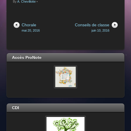
By
A. Chevillotte
•
Chorale
Conseils de classe
mai 20, 2016
juin 10, 2016
Accès ProNote
CDI