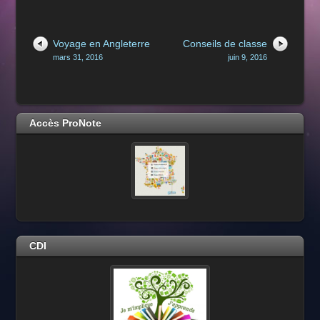
Voyage en Angleterre
Conseils de classe
mars 31, 2016
juin 9, 2016
Accès ProNote
CDI