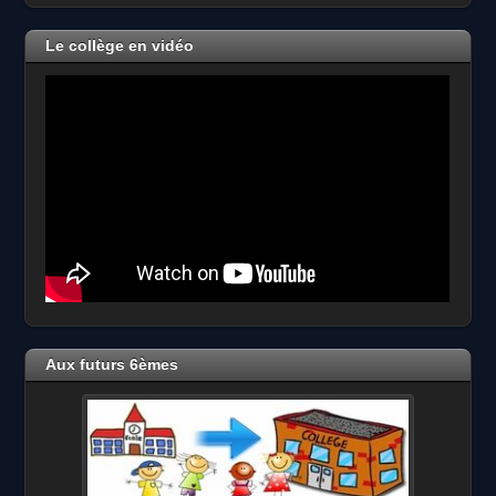
2026
2026
2026
2026
2026
2026
2026
31,
2026
Le collège en vidéo
Aux futurs 6èmes