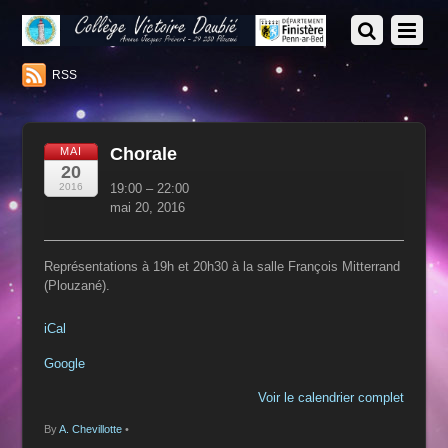
RSS
Chorale
MAI
20
Chorale
2016
19:00
–
22:00
mai 20, 2016
Représentations à 19h et 20h30 à la salle François Mitterrand
(Plouzané).
iCal
Google
Voir le calendrier complet
By
A. Chevillotte
•