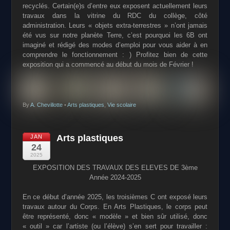
recyclés. Certain(e)s d’entre eux exposent actuellement leurs
travaux dans la vitrine du RDC du collège, côté
administration. Leurs « objets extra-terrestres » n’ont jamais
été vus sur notre planète Terre, c’est pourquoi les 6B ont
imaginé et rédigé des modes d’emploi pour vous aider à en
comprendre le fonctionnement : ) Profitez bien de cette
exposition qui a commencé au début du mois de Février !
By
A. Chevillotte
•
Arts plastiques
,
Vie scolaire
Arts plastiques
JAN
24
2025
EXPOSITION DES TRAVAUX DES ELEVES DE 3ème
Année 2024-2025
En ce début d’année 2025, les troisièmes C ont exposé leurs
travaux autour du Corps. En Arts Plastiques, le corps peut
être représenté, donc « modèle » et bien sûr utilisé, donc
« outil » car l’artiste (ou l’élève) s’en sert pour travailler :