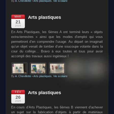
By
A. Chevillotte
•
Arts plastiques
,
Vie scolaire
Arts plastiques
MAR
21
2025
En Arts Plastiques, les 6èmes A ont terminé leurs « objets
extra-terrestres » ainsi que les modes d’emploi qui vous
permettront d’en comprendre l’usage. Au départ on imaginait
qu’un objet venait de tomber d’une soucoupe volante dans la
cour du collège… Bravo à eux toutes et tous pour avoir
accompli des travaux aussi ingénieux !
By
A. Chevillotte
•
Arts plastiques
,
Vie scolaire
Arts plastiques
FÉV
26
2025
En cours d’Arts Plastiques, les 6èmes B viennent d’achever
un sujet sur la fabrication d’objets à partir de matériaux