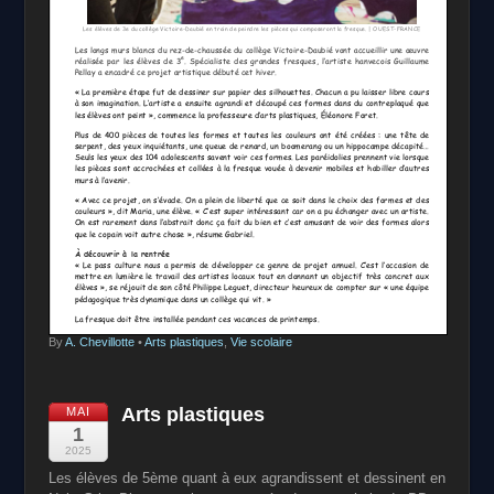
By
A. Chevillotte
•
Arts plastiques
,
Vie scolaire
Arts plastiques
MAI
1
2025
Les élèves de 5ème quant à eux agrandissent et dessinent en