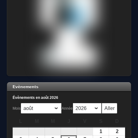
Evènements
Évènements en août 2026
Mois
Année
L
lundi
M
mardi
M
mercredi
J
jeudi
V
vendredi
S
samedi
D
dimanc
1
août
2
août