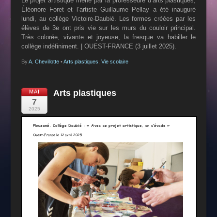
Le projet artistique mené par la professeure d’arts plastiques,
Éléonore Foret
et l’artiste Guillaume Pellay a été inauguré
lundi, au collège Victoire-Daubié. Les formes créées par les
élèves de 3e ont pris vie sur les murs du couloir principal.
Très colorée, vivante et joyeuse, la fresque va habiller le
collège indéfiniment. | OUEST-FRANCE (3 juillet 2025).
By
A. Chevillotte
•
Arts plastiques
,
Vie scolaire
Arts plastiques
MAI
7
2025