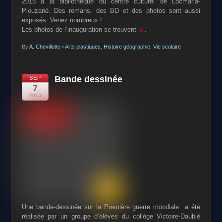
2015 à la bibliothèque du centre culturel de Locmaria-
Plouzané. Des romans, des BD et des photos sont aussi
exposés. Venez nombreux !
Les photos de l’inauguration se trouvent
ici
.
By
A. Chevillotte
•
Arts plastiques
,
Histoire géographie
,
Vie scolaire
Bande dessinée
SEP
7
2015
Une bande-dessinée sur la Première guerre mondiale a été
réalisée par un groupe d’élèves du collège Victoire-Daubié