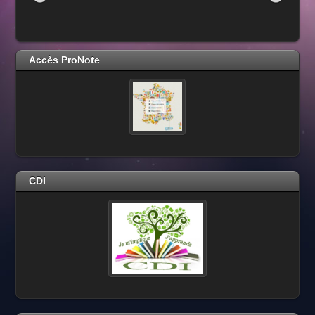
Accès ProNote
CDI