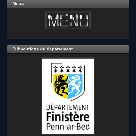
Menu
Subventions du département