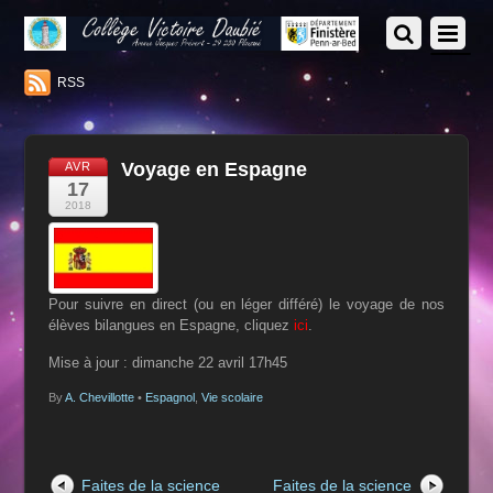
RSS
Voyage en Espagne
AVR
17
2018
Pour suivre en direct (ou en léger différé) le voyage de nos
élèves bilangues en Espagne, cliquez
ici
.
Mise à jour : dimanche 22 avril 17h45
By
A. Chevillotte
•
Espagnol
,
Vie scolaire
Faites de la science
Faites de la science