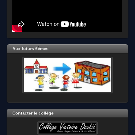
Aux futurs 6èmes
Contacter le collège