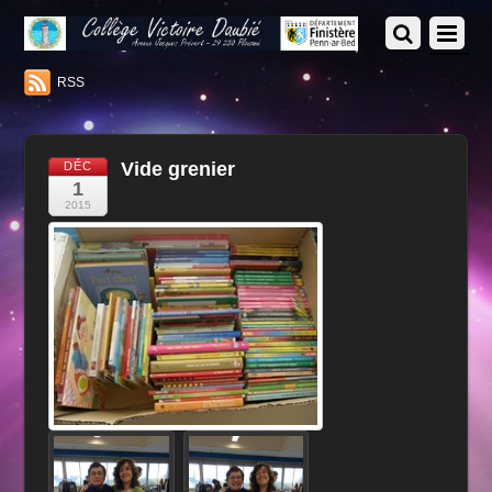
RSS
Vide grenier
DÉC
1
2015