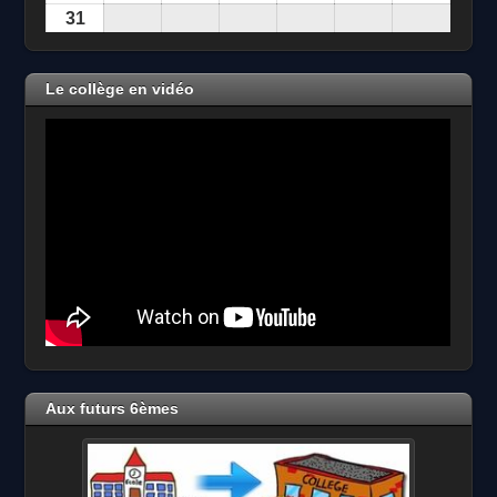
2026
2026
2026
2026
2026
2026
2026
24,
25,
26,
27,
28,
29,
30,
31
août
2026
2026
2026
2026
2026
2026
2026
31,
2026
Le collège en vidéo
Aux futurs 6èmes