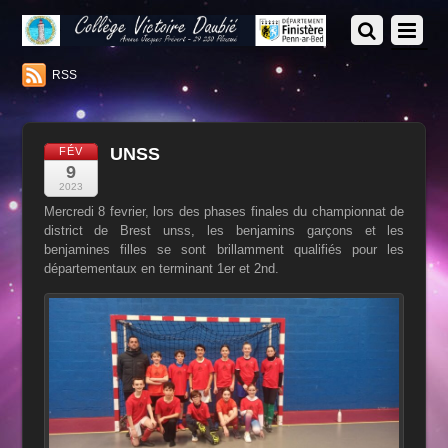
RSS
UNSS
FÉV
9
2023
Mercredi 8 fevrier, lors des phases finales du championnat de
district de Brest unss, les benjamins garçons et les
benjamines filles se sont brillamment qualifiés pour les
départementaux en terminant 1er et 2nd.