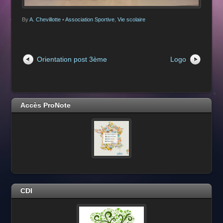
By
A. Chevillotte
•
Association Sportive
,
Vie scolaire
Orientation post 3ème
Logo
Accès ProNote
CDI