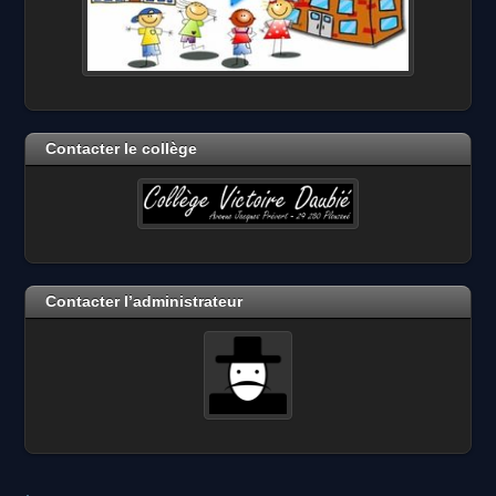
Contacter le collège
Contacter l’administrateur