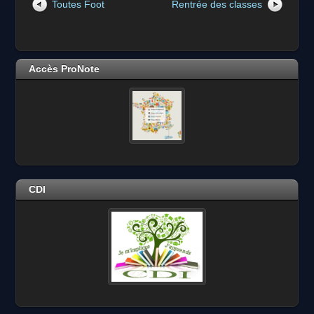
Toutes Foot
Rentrée des classes
Accès ProNote
CDI