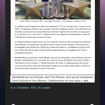
By
A. Chevillotte
•
EPS
,
Vie scolaire