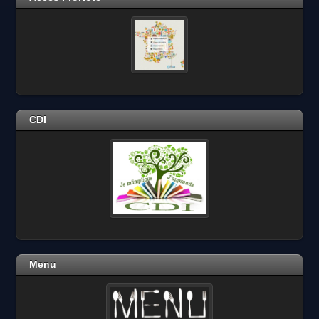
CDI
Menu