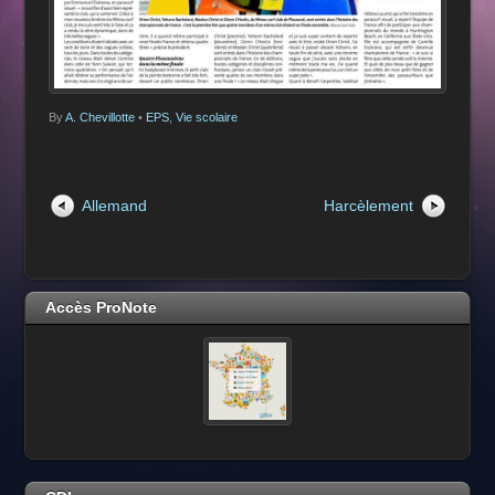
By
A. Chevillotte
•
EPS
,
Vie scolaire
Allemand
Harcèlement
Accès ProNote